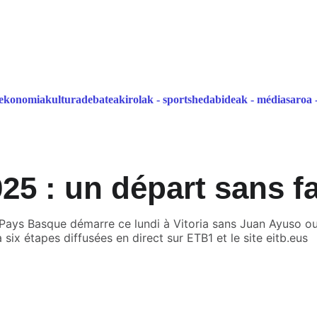
atalaia   
ekonomia
kultura
debatea
kirolak - sports
hedabideak - médias
aroa 
25 : un départ sans fa
Pays Basque démarre ce lundi à Vitoria sans Juan Ayuso o
 six étapes diffusées en direct sur ETB1 et le site eitb.eus