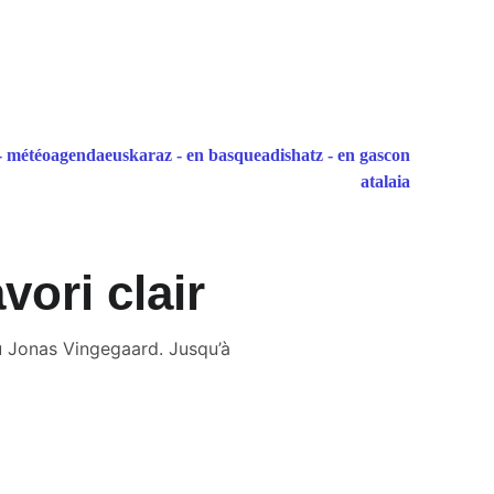
- météo
agenda
euskaraz - en basque
adishatz - en gascon
atalaia
vori clair
u Jonas Vingegaard. Jusqu’à