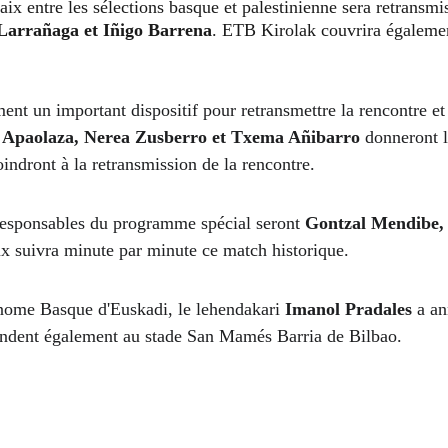
la paix entre les sélections basque et palestinienne sera retrans
Larrañaga et Iñigo Barrena
. ETB Kirolak couvrira également
 Apaolaza, Nerea Zusberro et Txema Añibarro
 donneront l
oindront à la retransmission de la rencontre. 
s responsables du programme spécial seront 
Gontzal Mendibe, 
aux suivra minute par minute ce match historique. 
onome Basque d'Euskadi, le lehendakari 
Imanol Pradales
 a an
 rendent également au stade San Mamés Barria de Bilbao. 