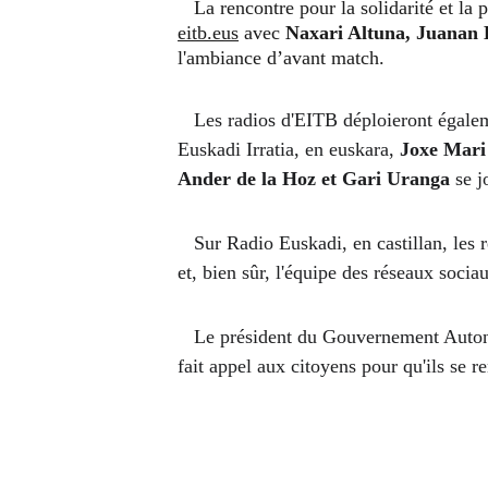
   La rencontre pour la solidarité et 
eitb.eus
 avec 
Naxari Altuna, Juanan 
l'ambiance d’avant match.
   Les radios d'EITB déploieront également un important dispositif pour retransmettre la rencontre et toutes les informations préalables. Sur 
Euskadi Irratia, en euskara, 
Joxe Mari
Ander de la Hoz et Gari Uranga 
se j
   Sur Radio Euskadi, en castillan, le
et, bien sûr, l'équipe des réseaux soci
   Le président du Gouvernement Aut
fait appel aux citoyens pour qu'ils se