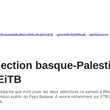
atalaia   
ekonomia
kultura
debatea
kirolak - sports
hedabideak - médias
aroa 
ection basque-Palest
 EiTB
lidarité que vont jouer les deux sélections ce samedi à Bilb
vision public du Pays Basque. À suivre notamment sur ETB1, e
a.