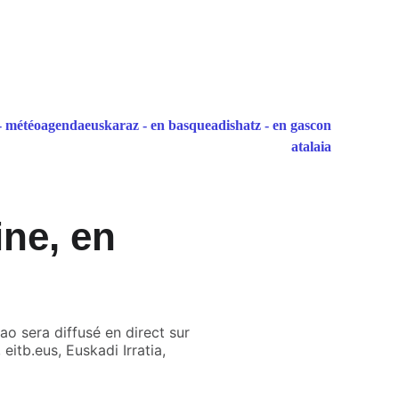
- météo
agenda
euskaraz - en basque
adishatz - en gascon
atalaia
ine, en
ao sera diffusé en direct sur
itb.eus, Euskadi Irratia,