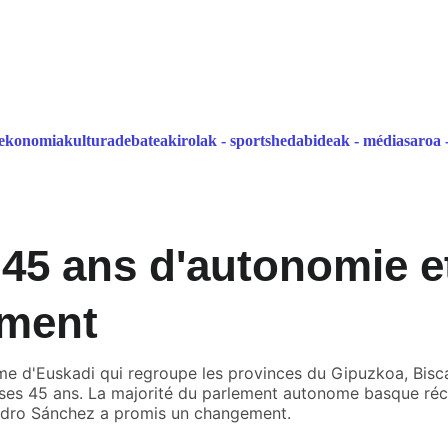
atalaia   
ekonomia
kultura
debatea
kirolak - sports
hedabideak - médias
aroa 
45 ans d'autonomie e
ment
d'Euskadi qui regroupe les provinces du Gipuzkoa, Biscay
ses 45 ans. La majorité du parlement autonome basque réc
Pedro Sánchez a promis un changement.