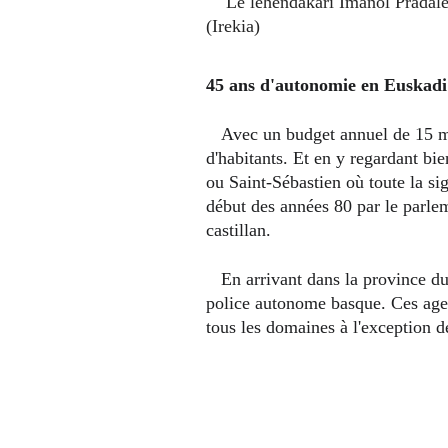
    Le lehendakari Imanol Pradales et la présidente navarraise María Chivite lors d'une rencontre en septembre 2024 à Iruñea-Pampelune. 
(Irekia)
45 ans d'autonomie en Euskadi
   Avec un budget annuel de 15 milliards d'euros, le gouvernement autonome basque gère le quotidien de plus de deux millions et demi 
d'habitants. Et en y regardant bie
ou Saint-Sébastien où toute la si
début des années 80 par le parle
castillan.
   En arrivant dans la province du Gipuzkoa, il est aussi courant de remarquer au bord de la route la présence des agents de la Ertzaintza, la 
police autonome basque. Ces agent
tous les domaines à l'exception d