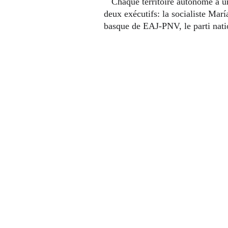
   Chaque territoire autonome a un parlement doté d'un vrai pouvoir législatif. Ces assemblées se chargent de désigner les présidents des 
deux exécutifs: la socialiste Ma
basque de EAJ-PNV, le parti natio