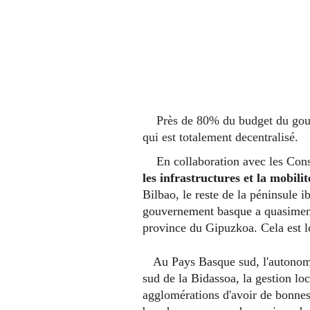
    Près de 80% du budget du gouvernement basque d'Euskadi est destiné aux politiques sociales, notamment le service de santé Osakidetza 
qui est totalement decentralisé.
    En collaboration avec les 
les infrastructures et la mobilit
Bilbao, le reste de la péninsule i
gouvernement basque a quasiment 
province du Gipuzkoa. Cela est lo
   Au Pays Basque sud, l'autonomie est aussi synonyme de modernité et d'efficacité concernant le réseau routier et les déplacements. Au 
sud de la Bidassoa, la gestion loc
agglomérations d'avoir de bonne