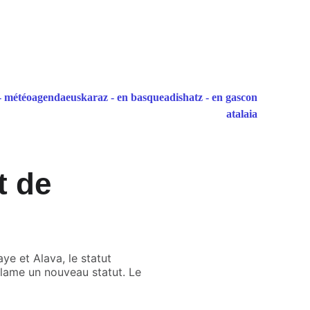
- météo
agenda
euskaraz - en basque
adishatz - en gascon
atalaia
t de
e et Alava, le statut
lame un nouveau statut. Le