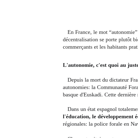
   En France, le mot “autonomie” a encore parfois une connotation péjorative. Un “gros mot” diront même certains. Et pourtant la 
décentralisation se porte plutôt 
commerçants et les habitants prat
L'autonomie, c'est quoi au just
   Depuis la mort du dictateur Franco en 1975 et la mise en place de la monarchie parlementaire espagnole, les basques du sud ont deux 
autonomies: la Communauté Foral
basque d'Euskadi. Cette dernière 
   Dans un état espagnol totaleme
l'éducation, le développement éc
régionales: la police forale en 